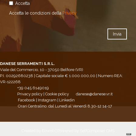
Accetta
Accetta le condizioni della
Privacy
DANESE SERRAMENTI S.R.L.
Viale del Commercio, 10 - 37050 Belfiore (VR)
P.I. 00292680238 | Capitale sociale € 1.000.000,00 | Numero REA:
VR-122268
+39 045 6149019
Privacy policy
|
Cookie policy
danese@danese.vr.it
Facebook
|
Instagram
|
Linkedin
Orari Centralino: dal Lunedì al Venerdì 8.30-12 14-17
Created by
Ebweb
| Powered by SelfComposer CMS