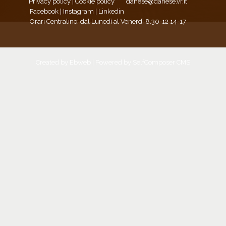
Privacy policy
|
Cookie policy
danese@danese.vr.it
Facebook
|
Instagram
|
Linkedin
Orari Centralino: dal Lunedì al Venerdì 8.30-12 14-17
Created by
Ebweb
| Powered by SelfComposer CMS